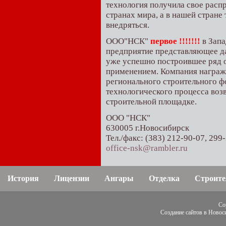
технология получила свое расп
странах мира, а в нашей стране 
внедряться.
ООО"НСК"
первое !!!!!!!
в Зап
предприятие представляющее д
уже успешно построившее ряд о
применением. Компания награж
регионального строительного 
технологического процесса воз
строительной площадке.
ООО "НСК"
630005 г.Новосибирск
Тел./факс: (383) 212-90-07, 299
office-nsk@rambler.ru
История
Лицензии
Ангары
Отделка
Строите
Co
Создание сайтов в Новос